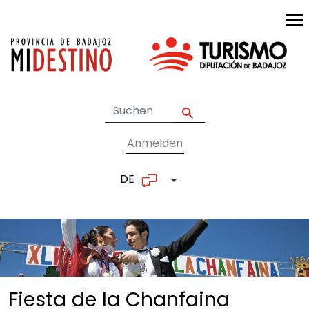
Skip to main content
Anmelden
User account me
DE
List additional actions
Fiesta de la
Chanfaina