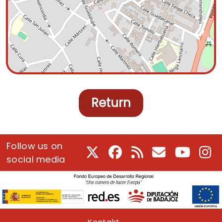
Return
Follow us on
X
Facebook
RSS
E-Mail
Youtube
In
social media
Pie de página