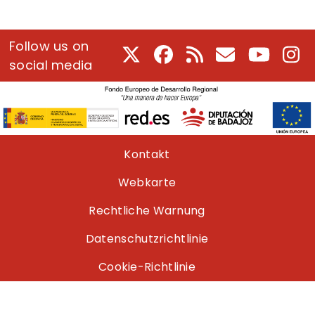
Follow us on
X
Facebook
RSS
E-Mail
Youtube
In
social media
Pie de página
Kontakt
Webkarte
Rechtliche Warnung
Datenschutzrichtlinie
Cookie-Richtlinie