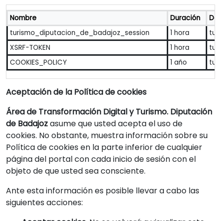
Nombre
Duración
Dom
turismo_diputacion_de_badajoz_session
1 hora
tur
XSRF-TOKEN
1 hora
tur
COOKIES_POLICY
1 año
tur
Aceptación de la Política de cookies
Área de Transformación Digital y Turismo. Diputación
de Badajoz
asume que usted acepta el uso de
cookies. No obstante, muestra información sobre su
Política de cookies en la parte inferior de cualquier
página del portal con cada inicio de sesión con el
objeto de que usted sea consciente.
Ante esta información es posible llevar a cabo las
siguientes acciones: