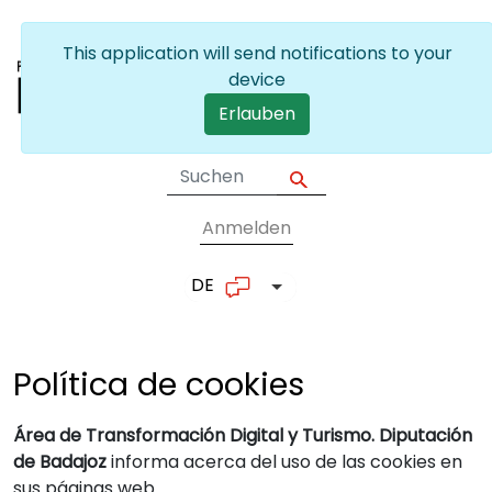
Skip to main content
This application will send notifications to your
device
Erlauben
Anmelden
User account me
DE
List additional actions
Política de
cookies
Área de Transformación Digital y Turismo. Diputación
de Badajoz
informa acerca del uso de las cookies en
sus páginas web.