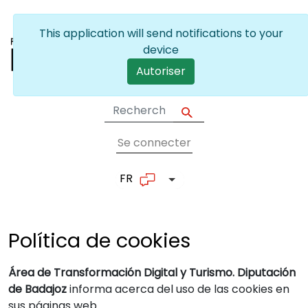
Skip to main content
This application will send notifications to your
device
Autoriser
Se connecter
User account me
FR
List additional actions
Política de
cookies
Área de Transformación Digital y Turismo. Diputación
de Badajoz
informa acerca del uso de las cookies en
sus páginas web.