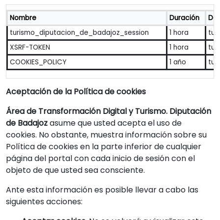
Nombre
Duración
Dom
turismo_diputacion_de_badajoz_session
1 hora
tur
XSRF-TOKEN
1 hora
tur
COOKIES_POLICY
1 año
tur
Aceptación de la Política de cookies
Área de Transformación Digital y Turismo. Diputación
de Badajoz
asume que usted acepta el uso de
cookies. No obstante, muestra información sobre su
Política de cookies en la parte inferior de cualquier
página del portal con cada inicio de sesión con el
objeto de que usted sea consciente.
Ante esta información es posible llevar a cabo las
siguientes acciones: