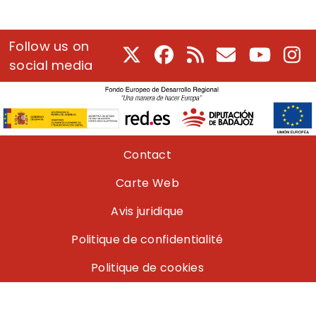
Follow us on
X
Facebook
RSS
Courriel
Youtube
In
social media
Pie de página
Contact
Carte Web
Avis juridique
Politique de confidentialité
Politique de cookies