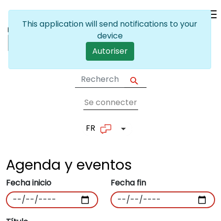
Skip to main content
This application will send notifications to your
device
Autoriser
Se connecter
User account me
FR
List additional actions
Agenda y
eventos
Fecha inicio
Fecha fin