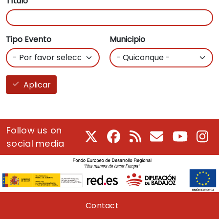
Título
Tipo Evento
Municipio
Aplicar
Follow us on
X
Facebook
RSS
Courriel
Youtube
In
social media
Pie de página
Contact