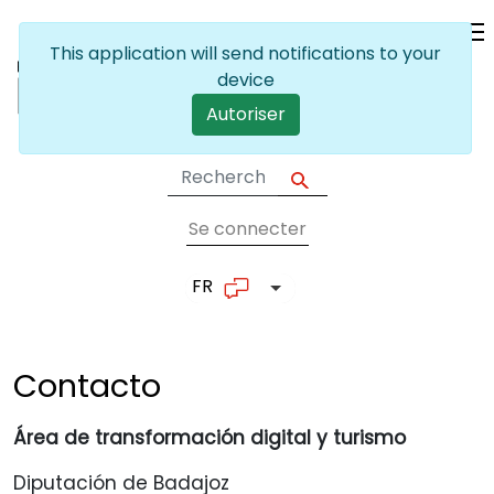
Skip to main content
This application will send notifications to your
device
Autoriser
Se connecter
User account me
FR
List additional actions
Contacto
Área de transformación digital y turismo
Diputación de Badajoz