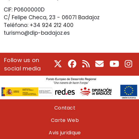
CIF: P0600000D
C/ Felipe Checa, 23 - 06071 Badajoz
Teléfono: +34 924 212 400
turismo@dip-badajoz.es
Follow us on
X
Facebook
RSS
Courriel
Youtube
In
social media
Pie de página
Contact
Carte Web
Avis juridique