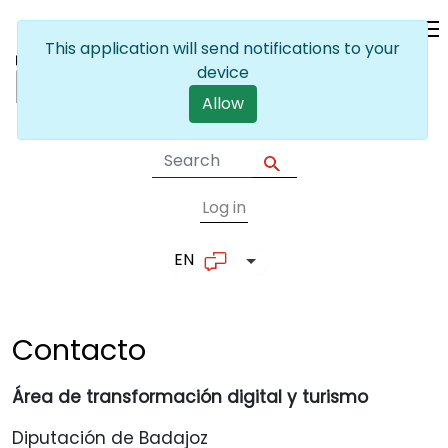
Skip to main content
This application will send notifications to your
device
Allow
Log in
User account me
EN
List additional actions
Contacto
Área de transformación digital y turismo
Diputación de Badajoz