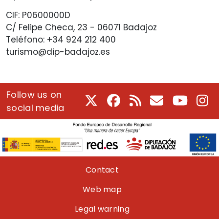
CIF: P0600000D
C/ Felipe Checa, 23 - 06071 Badajoz
Teléfono: +34 924 212 400
turismo@dip-badajoz.es
Follow us on
X
Facebook
RSS
E-Mail
Youtube
In
social media
Pie de página
Contact
Web map
Legal warning