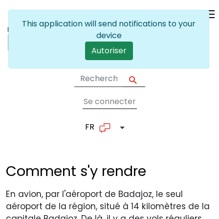
Skip to main content
This application will send notifications to your
device
Autoriser
Se connecter
User account me
FR
List additional actions
Comment s'y
rendre
En avion, par l'aéroport de Badajoz, le seul
aéroport de la région, situé à 14 kilomètres de la
capitale Badajoz. De là, il y a des vols réguliers