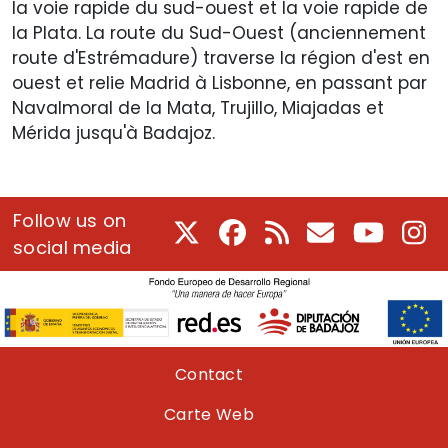
la voie rapide du sud-ouest et la voie rapide de
la Plata. La route du Sud-Ouest (anciennement
route d'Estrémadure) traverse la région d'est en
ouest et relie Madrid à Lisbonne, en passant par
Navalmoral de la Mata, Trujillo, Miajadas et
Mérida jusqu'à Badajoz.
Follow us on
X
Facebook
RSS
Courriel
Youtube
In
social media
Pie de página
Contact
Carte Web