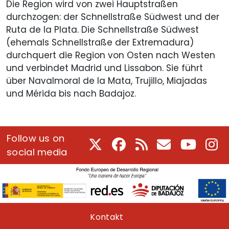
Die Region wird von zwei Hauptstraßen
durchzogen: der Schnellstraße Südwest und der
Ruta de la Plata. Die Schnellstraße Südwest
(ehemals Schnellstraße der Extremadura)
durchquert die Region von Osten nach Westen
und verbindet Madrid und Lissabon. Sie führt
über Navalmoral de la Mata, Trujillo, Miajadas
und Mérida bis nach Badajoz.
Follow us on
X
Facebook
RSS
E-Mail
Youtube
In
social media
Pie de página
Kontakt