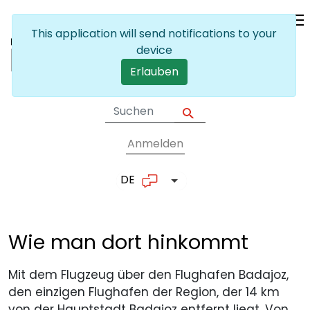
Skip to main content
This application will send notifications to your
device
Erlauben
Anmelden
User account me
DE
List additional actions
Wie man dort
hinkommt
Mit dem Flugzeug über den Flughafen Badajoz,
den einzigen Flughafen der Region, der 14 km
von der Hauptstadt Badajoz entfernt liegt. Von