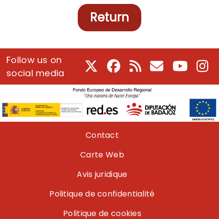
Return
Follow us on
X
Facebook
RSS
Courriel
Youtube
In
social media
Pie de página
Contact
Carte Web
Avis juridique
Politique de confidentialité
Politique de cookies