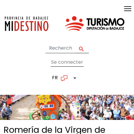
Skip to main content
Se connecter
User account me
FR
List additional actions
Romería de la Virgen de