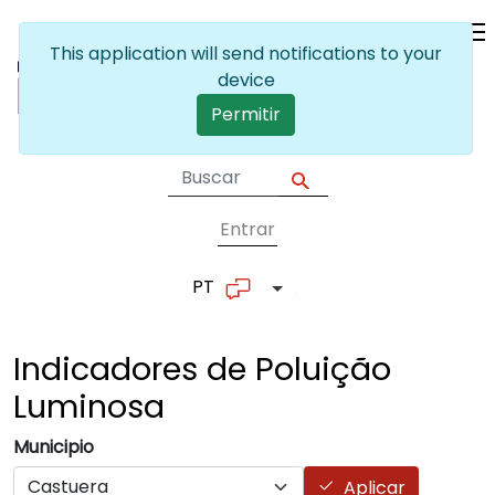
Passar para o conteúdo principal
This application will send notifications to your
device
Permitir
Entrar
User account me
PT
Lista de ações adicionais
Indicadores de Poluição
Luminosa
Municipio
Aplicar