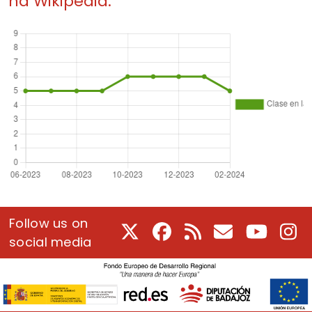
na Wikipedia.
Follow us on
X
Facebook
RSS
E-Mail
Youtube
In
social media