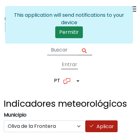
Passar para o conteúdo principal
This application will send notifications to your
device
Permitir
Entrar
User account me
PT
Lista de ações adicionais
Indicadores
meteorológicos
Municipio
Aplicar