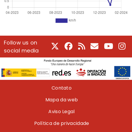
Follow us on
X
Facebook
RSS
E-Mail
Youtube
In
social media
Pie de página
Contato
Mapa da web
Aviso Legal
Política de privacidade