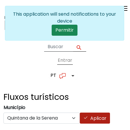
Passar para o conteúdo principal
This application will send notifications to your
device
Permitir
Entrar
User account me
PT
Lista de ações adicionais
Fluxos
turísticos
Município
Aplicar