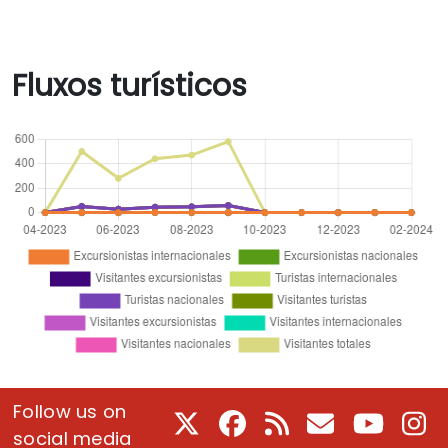
Fluxos turísticos
Follow us on
X
Facebook
RSS
E-Mail
Youtube
In
social media