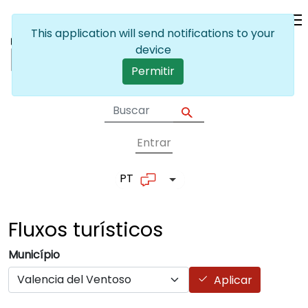
Passar para o conteúdo principal
This application will send notifications to your
device
Permitir
Entrar
User account me
PT
Lista de ações adicionais
Fluxos
turísticos
Município
Aplicar