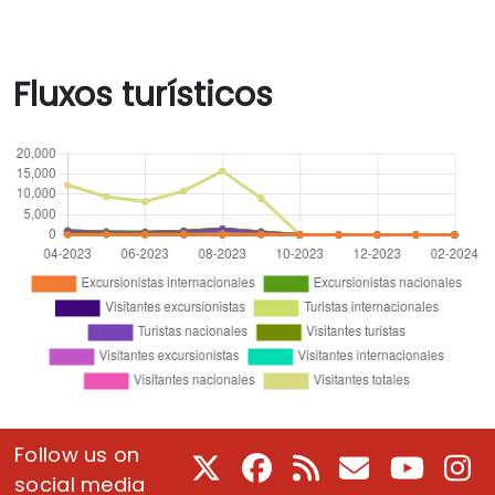
Fluxos turísticos
Follow us on
X
Facebook
RSS
E-Mail
Youtube
In
social media