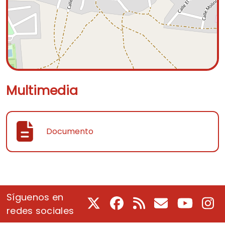
Multimedia
Documento
Síguenos en
X
Facebook
RSS
Correo electrón
Youtube
In
redes sociales