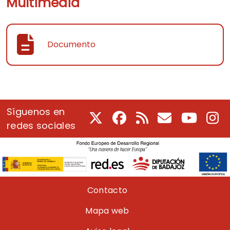
Multimedia
Documento
Síguenos en
X
Facebook
RSS
Correo electrón
Youtube
In
redes sociales
Pie de página
Contacto
Mapa web