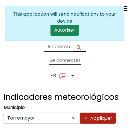
Skip to main content
This application will send notifications to your
device
Autoriser
Se connecter
User account me
FR
List additional actions
Indicadores
meteorológicos
Municipio
Appliquer