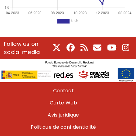
Follow us on
X
Facebook
RSS
Courriel
Youtube
In
social media
Pie de página
Contact
Carte Web
Avis juridique
Politique de confidentialité