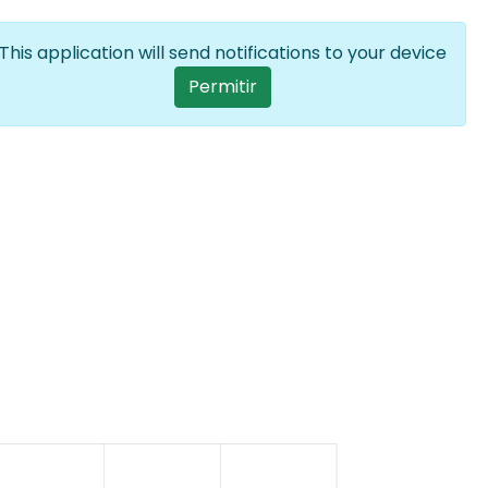
Iniciar sesión
ES
Lista adiciona
This application will send notifications to your device
User account menu
Permitir