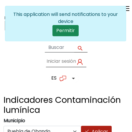
Pasar al contenido principal
This application will send notifications to your
device
Permitir
Iniciar sesión
User account me
ES
Lista adicional de accion
Indicadores Contaminación
lumínica
Municipio
Aplicar