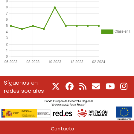
Síguenos en
X
Facebook
RSS
Correo electrón
Youtube
In
redes sociales
Pie de página
Contacto