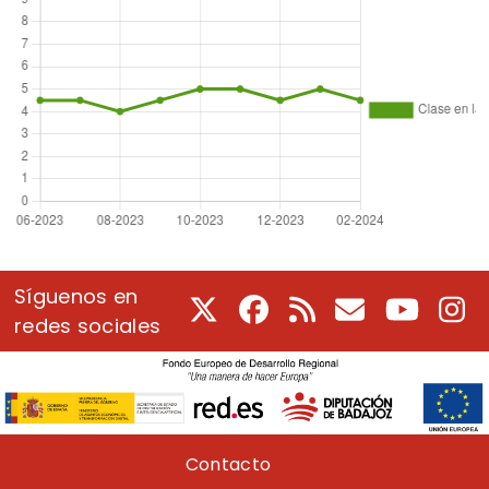
Síguenos en
X
Facebook
RSS
Correo electrón
Youtube
In
redes sociales
Pie de página
Contacto