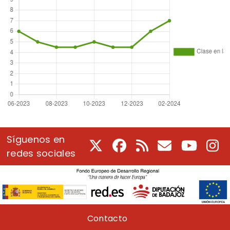
Síguenos en
X
Facebook
RSS
Correo electrón
Youtube
In
redes sociales
Pie de página
Contacto