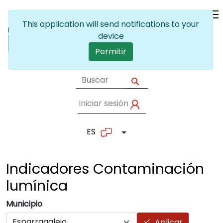
Pasar al contenido principal
This application will send notifications to your
device
Permitir
Iniciar sesión
User account me
ES
Lista adicional de accion
Indicadores Contaminación
lumínica
Municipio
Aplicar