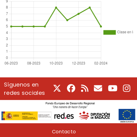
Síguenos en
X
Facebook
RSS
Correo electrón
Youtube
In
redes sociales
Pie de página
Contacto