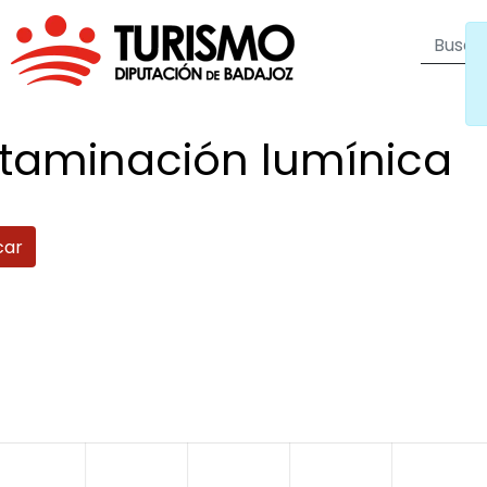
ntaminación
lumínica
car