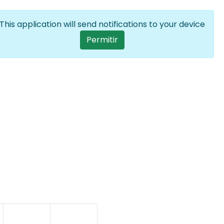
Iniciar sesión
ES
Lista adicion
This application will send notifications to your device
User account menu
Permitir