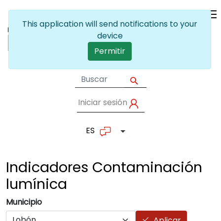
Pasar al contenido principal
This application will send notifications to your
device
Permitir
Iniciar sesión
User account me
ES
Lista adicional de accion
Indicadores Contaminación
lumínica
Municipio
Aplicar