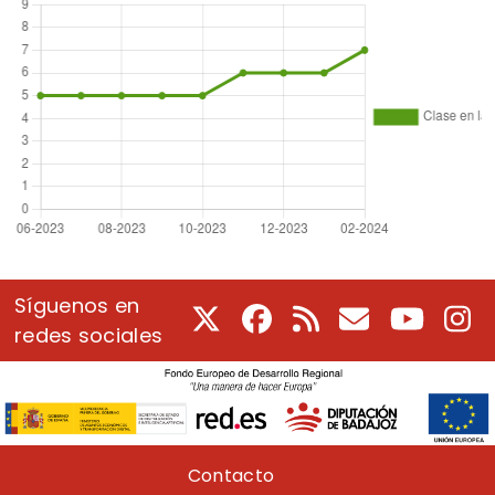
Síguenos en
X
Facebook
RSS
Correo electrón
Youtube
In
redes sociales
Pie de página
Contacto