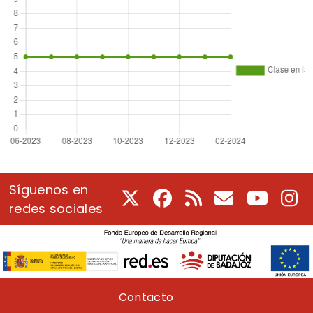
Síguenos en
X
Facebook
RSS
Correo electrón
Youtube
In
redes sociales
Pie de página
Contacto