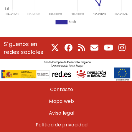
Síguenos en
X
Facebook
RSS
Correo electrón
Youtube
In
redes sociales
Pie de página
Contacto
Mapa web
Aviso legal
Política de privacidad