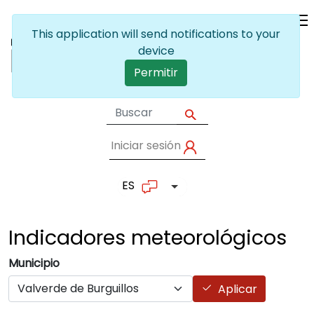
Pasar al contenido principal
This application will send notifications to your
device
Permitir
Iniciar sesión
User account me
ES
Lista adicional de accion
Indicadores
meteorológicos
Municipio
Aplicar