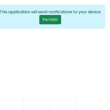
Iniciar sesión
ES
Lista adicion
This application will send notifications to your device
User account menu
Permitir