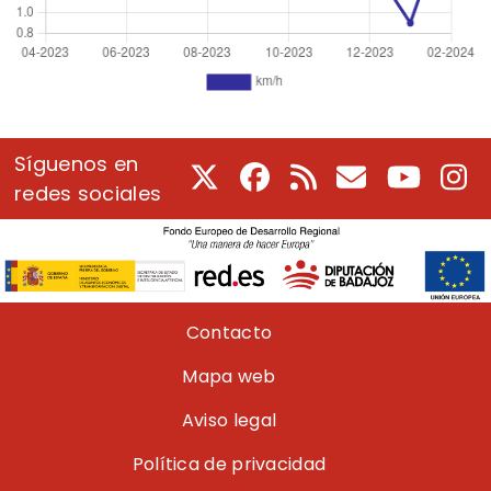
Síguenos en
X
Facebook
RSS
Correo electrón
Youtube
In
redes sociales
Pie de página
Contacto
Mapa web
Aviso legal
Política de privacidad