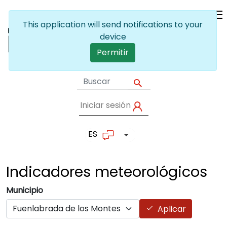
Pasar al contenido principal
This application will send notifications to your
device
Permitir
Iniciar sesión
User account me
ES
Lista adicional de accion
Indicadores
meteorológicos
Municipio
Aplicar