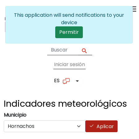
Pasar al contenido principal
This application will send notifications to your
device
Permitir
Iniciar sesión
User account me
ES
Lista adicional de accion
Indicadores
meteorológicos
Municipio
Aplicar