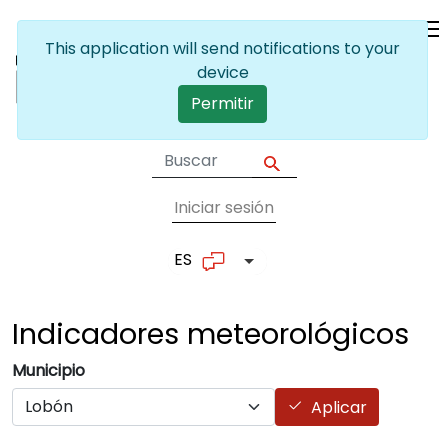
Pasar al contenido principal
This application will send notifications to your
device
Permitir
Iniciar sesión
User account me
ES
Lista adicional de accion
Indicadores
meteorológicos
Municipio
Aplicar