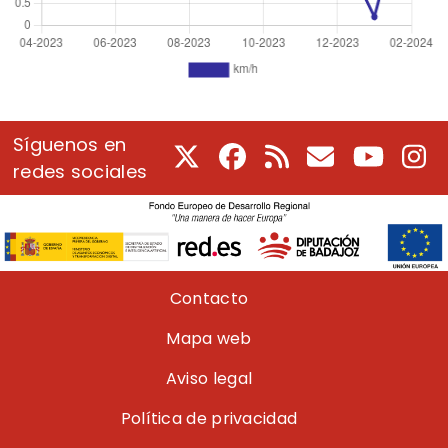
Síguenos en
X
Facebook
RSS
Correo electrón
Youtube
In
redes sociales
Pie de página
Contacto
Mapa web
Aviso legal
Política de privacidad