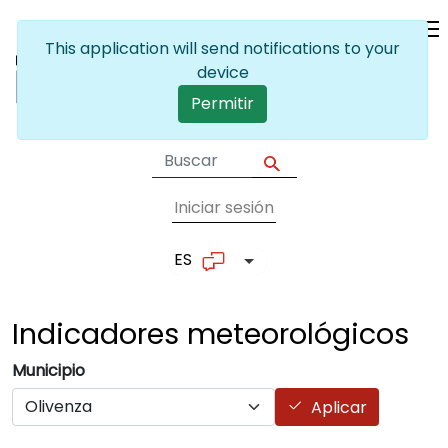
Pasar al contenido principal
This application will send notifications to your
device
Permitir
Iniciar sesión
User account me
ES
Lista adicional de accion
Indicadores
meteorológicos
Municipio
Aplicar