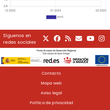
Síguenos en
X
Facebook
RSS
Correo electrón
Youtube
In
redes sociales
Pie de página
Contacto
Mapa web
Aviso legal
Política de privacidad