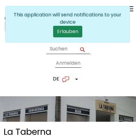
Skip to main content
This application will send notifications to your
device
Erlauben
Anmelden
User account me
DE
List additional actions
La Taberna