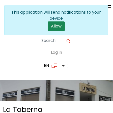
Skip to main content
This application will send notifications to your
device
Allow
Log in
User account me
EN
List additional actions
La Taberna