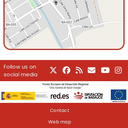
Follow us on
X
Facebook
RSS
E-Mail
Youtube
In
social media
Pie de página
Contact
Web map