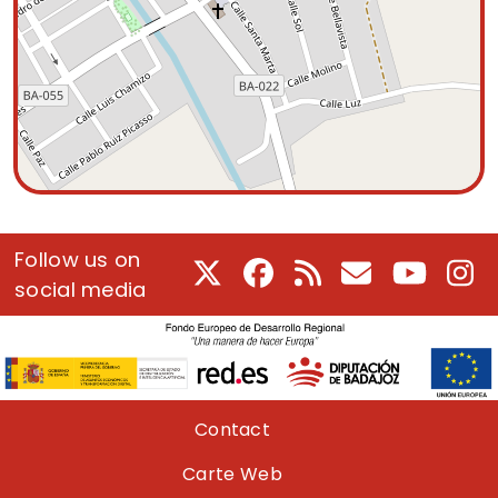
Follow us on
X
Facebook
RSS
Courriel
Youtube
In
social media
Pie de página
Contact
Carte Web