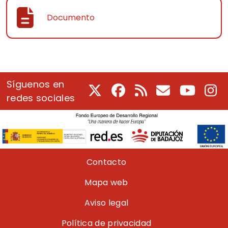
Documento
Síguenos en
X
Facebook
RSS
Correo electrón
Youtube
In
redes sociales
Pie de página
Contacto
Mapa web
Aviso legal
Política de privacidad