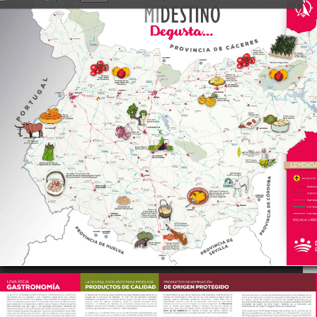
Toggle
Anterior
Siguiente
Zoom
Zoom
Sidebar
Out
In