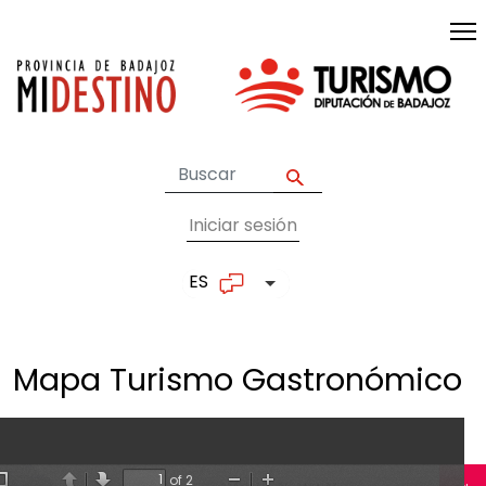
Pasar al contenido principal
Iniciar sesión
User account me
ES
Lista adicional de accion
Mapa Turismo
Gastronómico
of 2