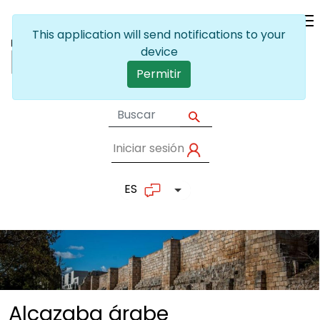
Pasar al contenido principal
Iniciar sesión
User account me
ES
Lista adicional de accion
Alcazaba
árabe