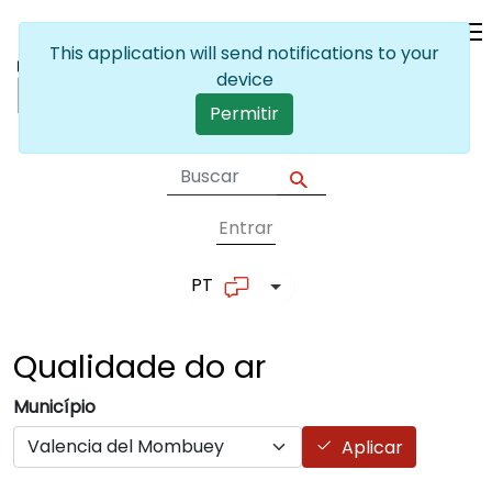
Passar para o conteúdo principal
This application will send notifications to your
device
Permitir
Entrar
User account me
PT
Lista de ações adicionais
Qualidade do
ar
Município
Aplicar