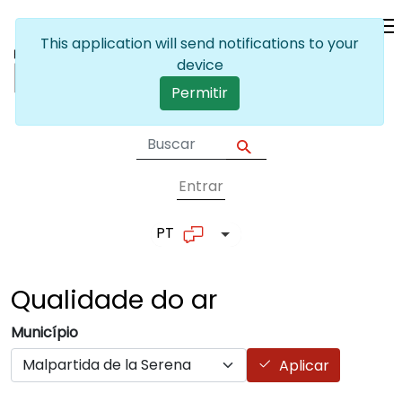
Passar para o conteúdo principal
This application will send notifications to your
device
Permitir
Entrar
User account me
PT
Lista de ações adicionais
Qualidade do
ar
Município
Aplicar