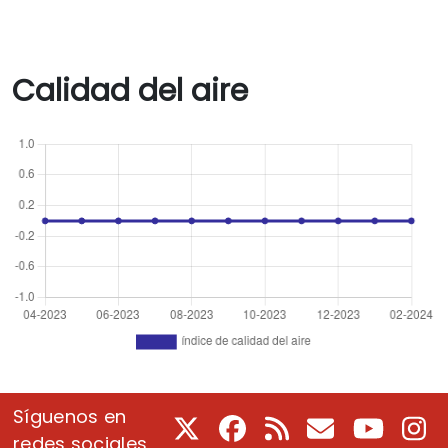
Calidad del aire
Síguenos en
X
Facebook
RSS
Correo electrón
Youtube
In
redes sociales