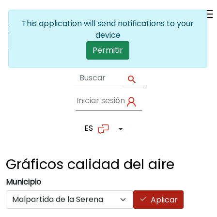
Pasar al contenido principal
This application will send notifications to your
device
Permitir
Iniciar sesión
User account me
ES
Lista adicional de accion
Gráficos calidad del
aire
Municipio
Aplicar