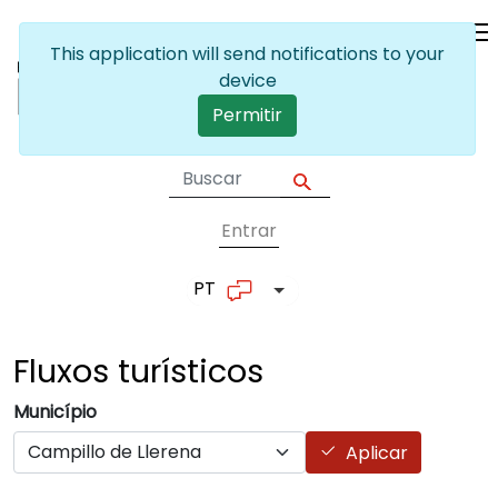
Passar para o conteúdo principal
This application will send notifications to your
device
Permitir
Entrar
User account me
PT
Lista de ações adicionais
Fluxos
turísticos
Município
Aplicar