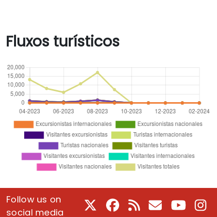
Fluxos turísticos
Follow us on
X
Facebook
RSS
E-Mail
Youtube
In
social media