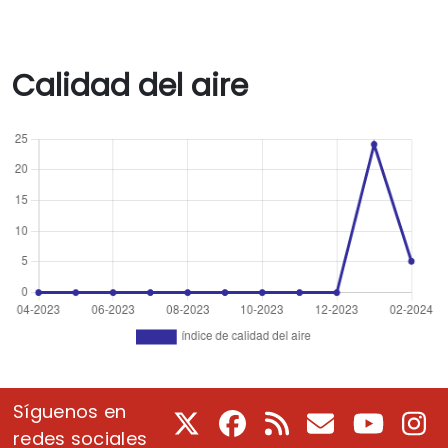
Calidad del aire
Síguenos en
X
Facebook
RSS
Correo electrón
Youtube
In
redes sociales