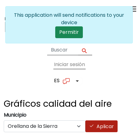
Pasar al contenido principal
This application will send notifications to your
device
Permitir
Iniciar sesión
User account me
ES
Lista adicional de accion
Gráficos calidad del
aire
Municipio
Aplicar