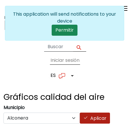
Pasar al contenido principal
This application will send notifications to your
device
Permitir
Iniciar sesión
User account me
ES
Lista adicional de accion
Gráficos calidad del
aire
Municipio
Aplicar