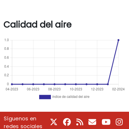
Calidad del aire
Síguenos en
X
Facebook
RSS
Correo electrón
Youtube
In
redes sociales