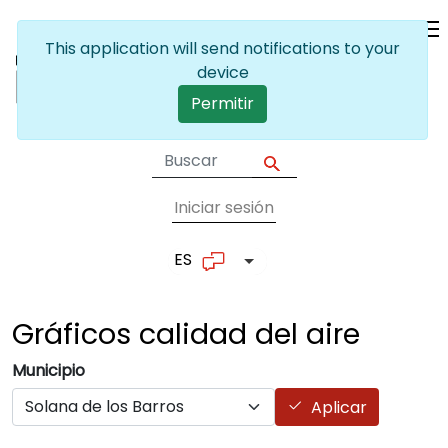
Pasar al contenido principal
This application will send notifications to your
device
Permitir
Iniciar sesión
User account me
ES
Lista adicional de accion
Gráficos calidad del
aire
Municipio
Aplicar