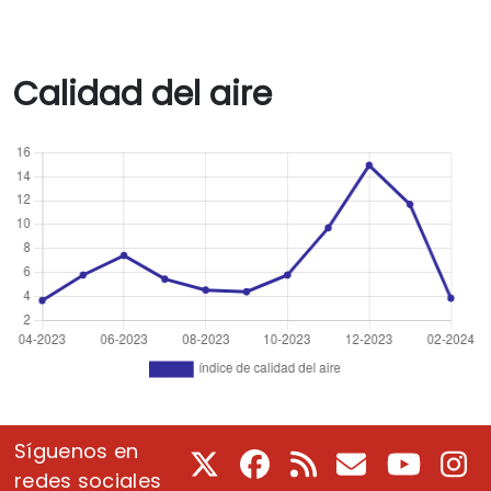
Calidad del aire
Síguenos en
X
Facebook
RSS
Correo electrón
Youtube
In
redes sociales