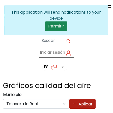
Pasar al contenido principal
This application will send notifications to your
device
Permitir
Iniciar sesión
User account me
ES
Lista adicional de accion
Gráficos calidad del
aire
Municipio
Aplicar