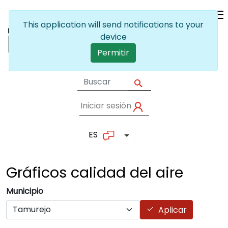
Pasar al contenido principal
This application will send notifications to your
device
Permitir
Iniciar sesión
User account me
ES
Lista adicional de accion
Gráficos calidad del
aire
Municipio
Aplicar