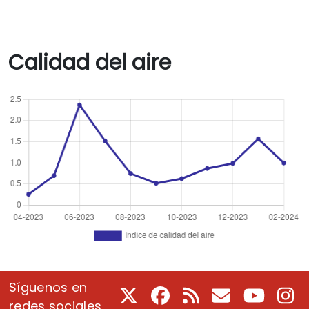
Calidad del aire
Síguenos en
X
Facebook
RSS
Correo electrón
Youtube
In
redes sociales