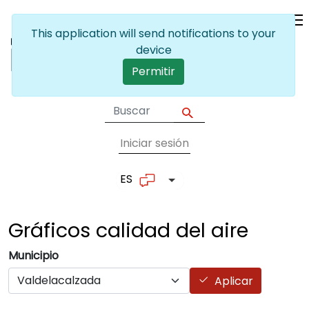
Pasar al contenido principal
This application will send notifications to your
device
Permitir
Iniciar sesión
User account me
ES
Lista adicional de accion
Gráficos calidad del
aire
Municipio
Aplicar