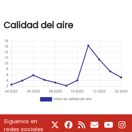
Calidad del aire
Síguenos en
X
Facebook
RSS
Correo electrón
Youtube
In
redes sociales