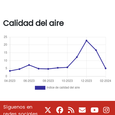
Calidad del aire
Síguenos en
X
Facebook
RSS
Correo electrón
Youtube
In
redes sociales