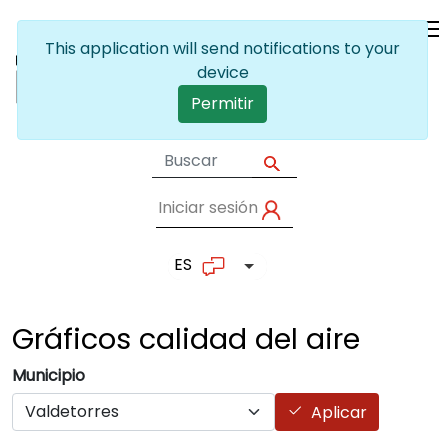
Pasar al contenido principal
This application will send notifications to your
device
Permitir
Iniciar sesión
User account me
ES
Lista adicional de accion
Gráficos calidad del
aire
Municipio
Aplicar