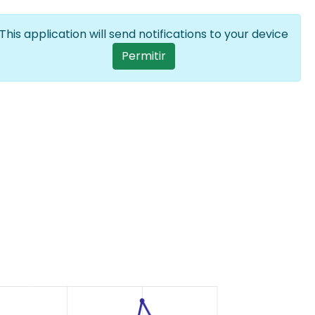
Iniciar sesión
ES
Lista adiciona
This application will send notifications to your device
User account menu
Permitir