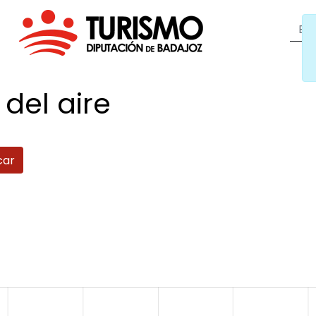
 del
aire
car