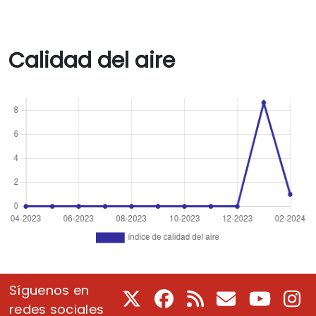
Calidad del aire
Síguenos en
X
Facebook
RSS
Correo electrón
Youtube
In
redes sociales