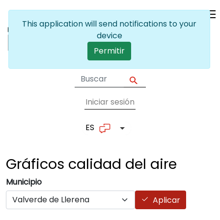
Pasar al contenido principal
This application will send notifications to your
device
Permitir
Iniciar sesión
User account me
ES
Lista adicional de accion
Gráficos calidad del
aire
Municipio
Aplicar